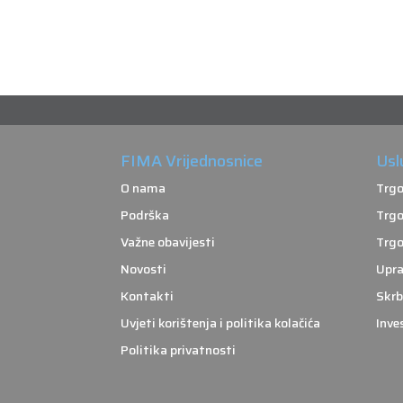
FIMA Vrijednosnice
Usl
O nama
Trgo
Podrška
Trgo
Važne obavijesti
Trgo
Novosti
Upra
Kontakti
Skrb
Uvjeti korištenja i politika kolačića
Inve
Politika privatnosti