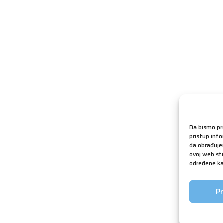
Da bismo pru
pristup inf
da obrađujem
ovoj web str
određene kar
Pr