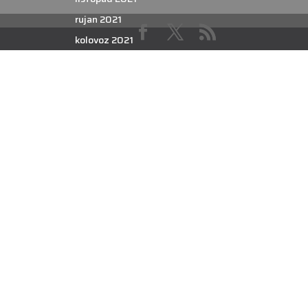
rujan 2021
kolovoz 2021
srpanj 2021
lipanj 2021
svibanj 2021
travanj 2021
ožujak 2021
veljača 2021
siječanj 2021
prosinac 2020
studeni 2020
listopad 2020
rujan 2020
kolovoz 2020