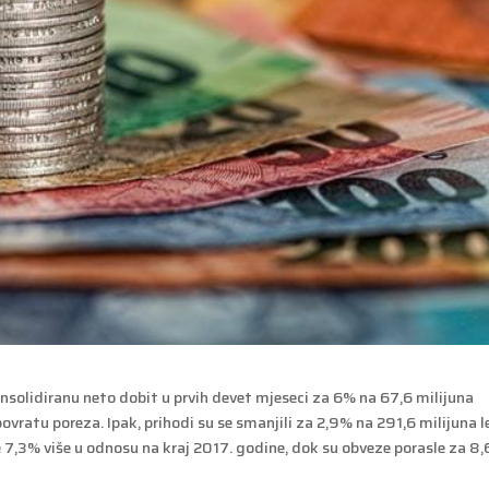
onsolidiranu neto dobit u prvih devet mjeseci za 6% na 67,6 milijuna
ovratu poreza. Ipak, prihodi su se smanjili za 2,9% na 291,6 milijuna l
 je 7,3% više u odnosu na kraj 2017. godine, dok su obveze porasle za 8