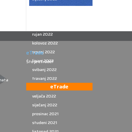
prosinac 2022
studeni 2022
listopad 2022
rujan 2022
kolovoz 2022
srpanj 2022
eTrade
lipanj 2022
Što je eTrade?
svibanj 2022
travanj 2022
nata
eTrade
ožujak 2022
veljača 2022
siječanj 2022
prosinac 2021
studeni 2021
listopad 2021