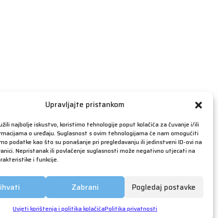
travanj 2019
ožujak 2019
veljača 2019
siječanj 2019
prosinac 2018
studeni 2018
listopad 2018
rujan 2018
Upravljajte pristankom
kolovoz 2018
žili najbolje iskustvo, koristimo tehnologije poput kolačića za čuvanje i/ili
srpanj 2018
ormacijama o uređaju. Suglasnost s ovim tehnologijama će nam omogućiti
o podatke kao što su ponašanje pri pregledavanju ili jedinstveni ID-ovi na
lipanj 2018
anici. Nepristanak ili povlačenje suglasnosti može negativno utjecati na
akteristike i funkcije.
svibanj 2018
ožujak 2018
ihvati
Zabrani
Pogledaj postavke
siječanj 2018
prosinac 2017
Uvjeti korištenja i politika kolačića
Politika privatnosti