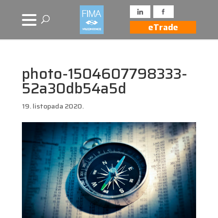
eTrade
photo-1504607798333-
52a30db54a5d
19. listopada 2020.