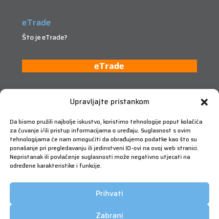
eTrade
Što je eTrade?
eTrade
Upravljajte pristankom
Da bismo pružili najbolje iskustvo, koristimo tehnologije poput kolačića
za čuvanje i/ili pristup informacijama o uređaju. Suglasnost s ovim
tehnologijama će nam omogućiti da obrađujemo podatke kao što su
ponašanje pri pregledavanju ili jedinstveni ID-ovi na ovoj web stranici.
Nepristanak ili povlačenje suglasnosti može negativno utjecati na
određene karakteristike i funkcije.
Prihvati
Zabrani