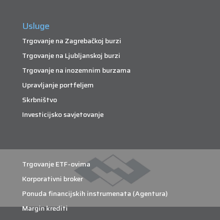
Usluge
Trgovanje na Zagrebačkoj burzi
Trgovanje na Ljubljanskoj burzi
Trgovanje na inozemnim burzama
Upravljanje portfeljem
Skrbništvo
Investicijsko savjetovanje
Trgovanje ETF-ovima
Korporativni broker
Ponuda financijskih instrumenata (Agentura)
Margin krediti