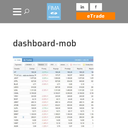
eTrade
dashboard-mob