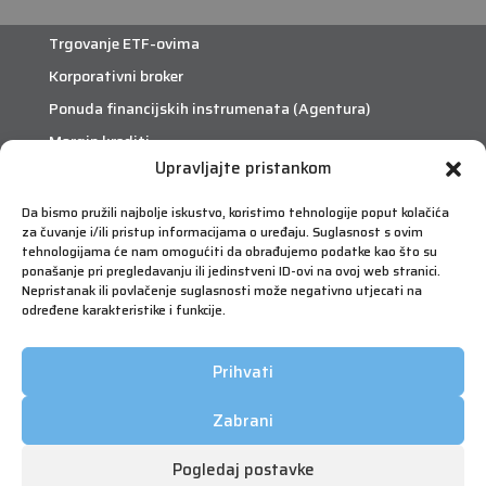
Trgovanje ETF-ovima
Korporativni broker
Ponuda financijskih instrumenata (Agentura)
Margin krediti
Upravljajte pristankom
eTrade
Da bismo pružili najbolje iskustvo, koristimo tehnologije poput kolačića
za čuvanje i/ili pristup informacijama o uređaju. Suglasnost s ovim
Što je eTrade?
tehnologijama će nam omogućiti da obrađujemo podatke kao što su
ponašanje pri pregledavanju ili jedinstveni ID-ovi na ovoj web stranici.
Nepristanak ili povlačenje suglasnosti može negativno utjecati na
eTrade
određene karakteristike i funkcije.
Prihvati
Zabrani
Pogledaj postavke