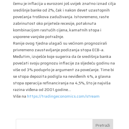
čemu je inflacija u eurozoni još uvijek znatno iznad cilja
središnje banke od 2%, čak i nakon devet uzastopnih
povećanja troškova zaduživanja. Istovremeno, raste
zabrinutost oko prijeteće recesije, potaknuta
kombinacijom rastućih cijena, kamatnih stopa i
usporene vanjske potražnje.
Ranije ovog tjedna ulagači su većinom prognozirali
privremeno zaustavljanje podizanja stopa ECB-a.
Međutim, izvješće koje sugerira da će središnja banka
povećati svoju prognozu inflacije za sljedeću godinu na
više od 3% poduprlo je argument za povećanje. Time bi
se stopa depozita podigla na neviđenih 4%, a glavna
stopa operacija refinanciranja na 4,5%, što je najviša
razina viđena od 2001.godine…
Više na
https://tradingeconomics.com/stream