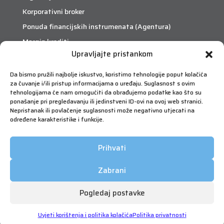
Korporativni broker
Ponuda financijskih instrumenata (Agentura)
Margin krediti
Upravljajte pristankom
eTrade
Da bismo pružili najbolje iskustvo, koristimo tehnologije poput kolačića
za čuvanje i/ili pristup informacijama o uređaju. Suglasnost s ovim
Što je eTrade?
tehnologijama će nam omogućiti da obrađujemo podatke kao što su
ponašanje pri pregledavanju ili jedinstveni ID-ovi na ovoj web stranici.
Nepristanak ili povlačenje suglasnosti može negativno utjecati na
eTrade
određene karakteristike i funkcije.
Prihvati
Zabrani
Pogledaj postavke
Copyright © 2026 FIMA Vrijednosnice | Sva prava
pridržana | Korištenje će biti nadzirano | Web by Qmini
Uvjeti korištenja i politika kolačića
Politika privatnosti