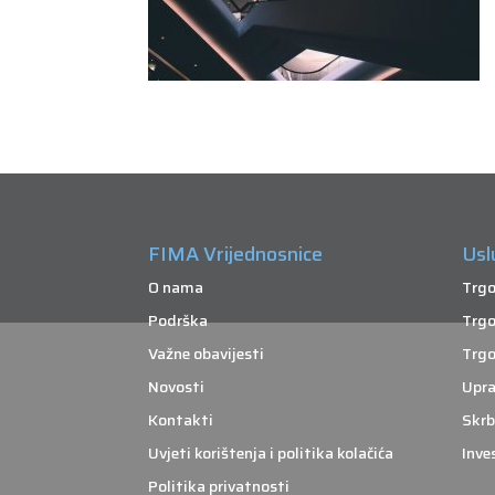
FIMA Vrijednosnice
Usl
O nama
Trgo
Podrška
Trgo
Važne obavijesti
Trgo
Novosti
Upra
Kontakti
Skrb
Uvjeti korištenja i politika kolačića
Inve
Politika privatnosti