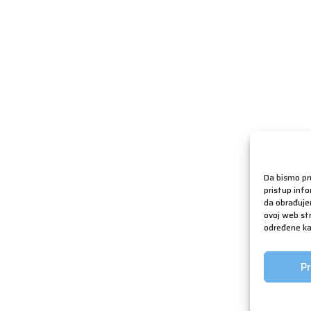
Da bismo pru
pristup inf
da obrađujem
ovoj web str
određene kar
Pr