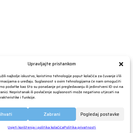
travanj 2019
ožujak 2019
veljača 2019
siječanj 2019
prosinac 2018
studeni 2018
listopad 2018
rujan 2018
Upravljajte pristankom
kolovoz 2018
žili najbolje iskustvo, koristimo tehnologije poput kolačića za čuvanje i/ili
srpanj 2018
ormacijama o uređaju. Suglasnost s ovim tehnologijama će nam omogućiti
o podatke kao što su ponašanje pri pregledavanju ili jedinstveni ID-ovi na
lipanj 2018
anici. Nepristanak ili povlačenje suglasnosti može negativno utjecati na
akteristike i funkcije.
svibanj 2018
ožujak 2018
ihvati
Zabrani
Pogledaj postavke
siječanj 2018
prosinac 2017
Uvjeti korištenja i politika kolačića
Politika privatnosti