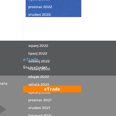
prosinac 2022
studeni 2022
listopad 2022
rujan 2022
kolovoz 2022
srpanj 2022
lipanj 2022
eTrade
svibanj 2022
Što je eTrade?
travanj 2022
ožujak 2022
nata
veljača 2022
eTrade
siječanj 2022
prosinac 2021
studeni 2021
listopad 2021