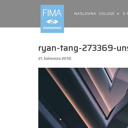
NASLOVNA
USLUGE
O
ryan-tang-273369-uns
21. kolovoza 2018.