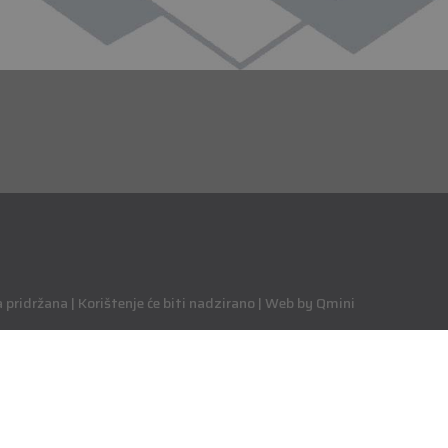
pridržana | Korištenje će biti nadzirano | Web by Qmini