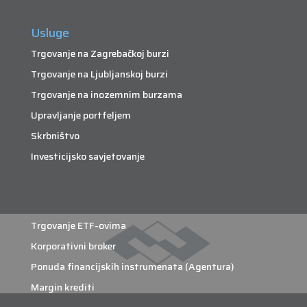
Usluge
Trgovanje na Zagrebačkoj burzi
Trgovanje na Ljubljanskoj burzi
Trgovanje na inozemnim burzama
Upravljanje portfeljem
Skrbništvo
Investicijsko savjetovanje
Trgovanje ETF-ovima
Korporativni broker
Ponuda financijskih instrumenata (Agentura)
Margin krediti