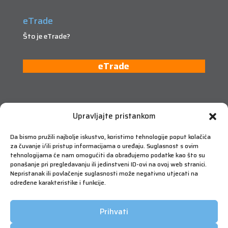
eTrade
Što je eTrade?
eTrade
Upravljajte pristankom
Da bismo pružili najbolje iskustvo, koristimo tehnologije poput kolačića
za čuvanje i/ili pristup informacijama o uređaju. Suglasnost s ovim
tehnologijama će nam omogućiti da obrađujemo podatke kao što su
ponašanje pri pregledavanju ili jedinstveni ID-ovi na ovoj web stranici.
Nepristanak ili povlačenje suglasnosti može negativno utjecati na
određene karakteristike i funkcije.
Prihvati