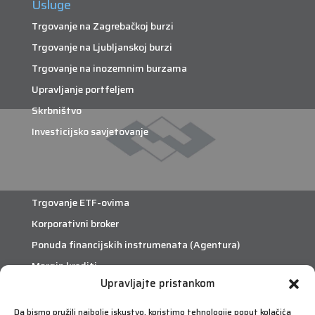
Usluge
Trgovanje na Zagrebačkoj burzi
Trgovanje na Ljubljanskoj burzi
Trgovanje na inozemnim burzama
Upravljanje portfeljem
Skrbništvo
Investicijsko savjetovanje
Trgovanje ETF-ovima
Korporativni broker
Ponuda financijskih instrumenata (Agentura)
Margin krediti
Upravljajte pristankom
eTrade
Da bismo pružili najbolje iskustvo, koristimo tehnologije poput kolačića