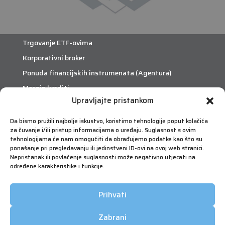
Trgovanje ETF-ovima
Korporativni broker
Ponuda financijskih instrumenata (Agentura)
Margin krediti
Upravljajte pristankom
eTrade
Da bismo pružili najbolje iskustvo, koristimo tehnologije poput kolačića
za čuvanje i/ili pristup informacijama o uređaju. Suglasnost s ovim
Što je eTrade?
tehnologijama će nam omogućiti da obrađujemo podatke kao što su
ponašanje pri pregledavanju ili jedinstveni ID-ovi na ovoj web stranici.
Nepristanak ili povlačenje suglasnosti može negativno utjecati na
eTrade
određene karakteristike i funkcije.
Prihvati
Zabrani