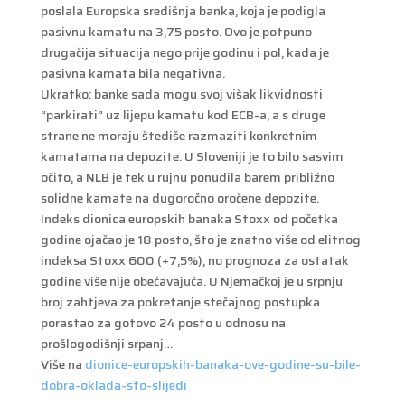
poslala Europska središnja banka, koja je podigla
pasivnu kamatu na 3,75 posto. Ovo je potpuno
drugačija situacija nego prije godinu i pol, kada je
pasivna kamata bila negativna.
Ukratko: banke sada mogu svoj višak likvidnosti
“parkirati” uz lijepu kamatu kod ECB-a, a s druge
strane ne moraju štediše razmaziti konkretnim
kamatama na depozite. U Sloveniji je to bilo sasvim
očito, a NLB je tek u rujnu ponudila barem približno
solidne kamate na dugoročno oročene depozite.
Indeks dionica europskih banaka Stoxx od početka
godine ojačao je 18 posto, što je znatno više od elitnog
indeksa Stoxx 600 (+7,5%), no prognoza za ostatak
godine više nije obećavajuća. U Njemačkoj je u srpnju
broj zahtjeva za pokretanje stečajnog postupka
porastao za gotovo 24 posto u odnosu na
prošlogodišnji srpanj…
Više na
dionice-europskih-banaka-ove-godine-su-bile-
dobra-oklada-sto-slijedi