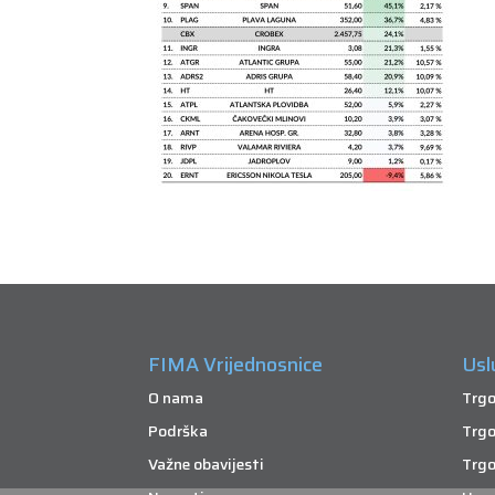
FIMA Vrijednosnice
Usl
O nama
Trgo
Podrška
Trgo
Važne obavijesti
Trgo