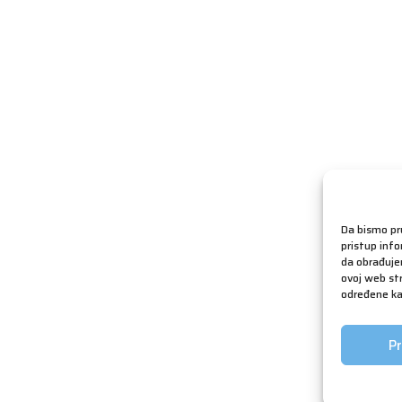
Da bismo pru
pristup inf
da obrađujem
ovoj web str
određene kar
Pr