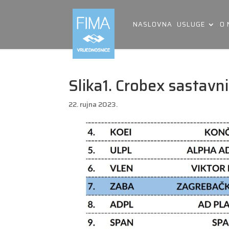
NASLOVNA
USLUGE
O
Slika1. Crobex sastavn
22. rujna 2023.