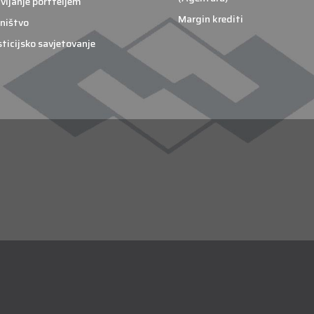
vljanje portfeljem
Margin krediti
ništvo
sticijsko savjetovanje