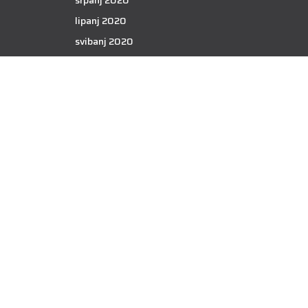
srpanj 2020
lipanj 2020
svibanj 2020
travanj 2020
ožujak 2020
veljača 2020
siječanj 2020
prosinac 2019
studeni 2019
listopad 2019
rujan 2019
kolovoz 2019
srpanj 2019
lipanj 2019
svibanj 2019