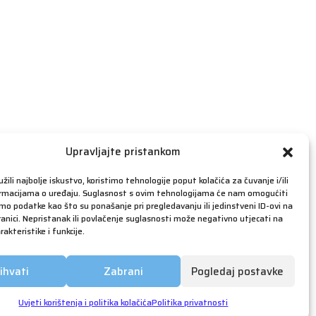
travanj 2019
ožujak 2019
veljača 2019
siječanj 2019
prosinac 2018
studeni 2018
listopad 2018
rujan 2018
Upravljajte pristankom
kolovoz 2018
žili najbolje iskustvo, koristimo tehnologije poput kolačića za čuvanje i/ili
srpanj 2018
ormacijama o uređaju. Suglasnost s ovim tehnologijama će nam omogućiti
o podatke kao što su ponašanje pri pregledavanju ili jedinstveni ID-ovi na
lipanj 2018
anici. Nepristanak ili povlačenje suglasnosti može negativno utjecati na
akteristike i funkcije.
svibanj 2018
ožujak 2018
ihvati
Zabrani
Pogledaj postavke
siječanj 2018
prosinac 2017
Uvjeti korištenja i politika kolačića
Politika privatnosti