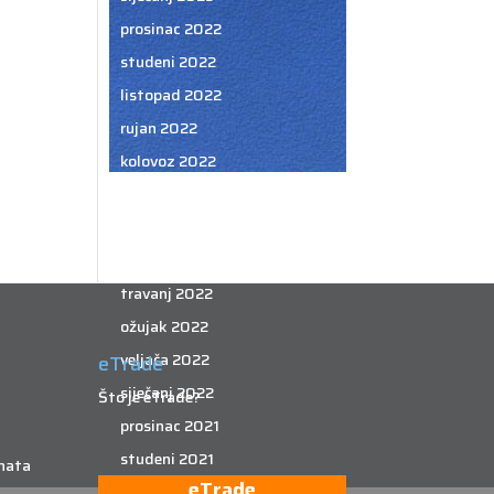
prosinac 2022
studeni 2022
listopad 2022
rujan 2022
kolovoz 2022
srpanj 2022
lipanj 2022
svibanj 2022
travanj 2022
ožujak 2022
veljača 2022
eTrade
siječanj 2022
Što je eTrade?
prosinac 2021
studeni 2021
nata
eTrade
listopad 2021