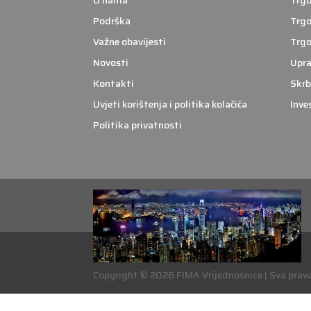
O nama
Trgo
Podrška
Trgo
Važne obavijesti
Trgo
Novosti
Upra
Kontakti
Skrb
Uvjeti korištenja i politika kolačića
Inve
Politika privatnosti
Copyright © 2026 FIMA Vrijednosnice | Sva prava 