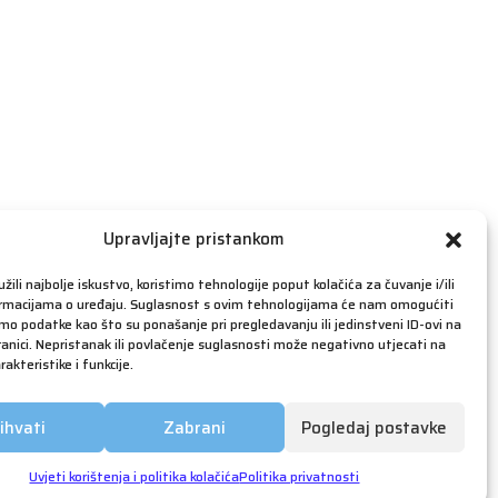
travanj 2019
ožujak 2019
veljača 2019
siječanj 2019
prosinac 2018
studeni 2018
listopad 2018
rujan 2018
Upravljajte pristankom
kolovoz 2018
žili najbolje iskustvo, koristimo tehnologije poput kolačića za čuvanje i/ili
srpanj 2018
ormacijama o uređaju. Suglasnost s ovim tehnologijama će nam omogućiti
o podatke kao što su ponašanje pri pregledavanju ili jedinstveni ID-ovi na
lipanj 2018
anici. Nepristanak ili povlačenje suglasnosti može negativno utjecati na
akteristike i funkcije.
svibanj 2018
ožujak 2018
ihvati
Zabrani
Pogledaj postavke
siječanj 2018
prosinac 2017
Uvjeti korištenja i politika kolačića
Politika privatnosti