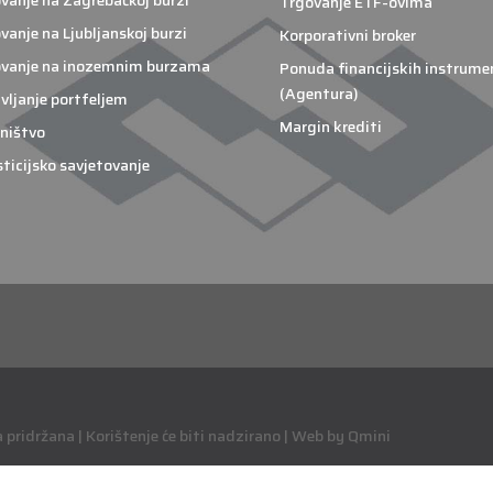
vanje na Zagrebačkoj burzi
Trgovanje ETF-ovima
vanje na Ljubljanskoj burzi
Korporativni broker
vanje na inozemnim burzama
Ponuda financijskih instrume
(Agentura)
vljanje portfeljem
Margin krediti
ništvo
sticijsko savjetovanje
pridržana | Korištenje će biti nadzirano | Web by Qmini