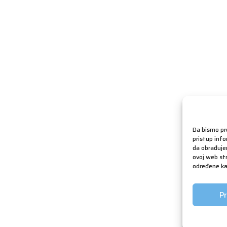
Da bismo pru
pristup inf
da obrađujem
ovoj web str
određene kar
Pr