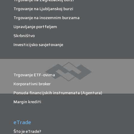
Trgovanje na Ljubljanskoj burzi
Trgovanje na inozemnim burzama
Upravljanje portfeljem
Skrbništvo
Investicijsko savjetovanje
Trgovanje ETF-ovima
Korporativni broker
Ponuda financijskih instrumenata (Agentura)
Margin krediti
eTrade
Što je eTrade?