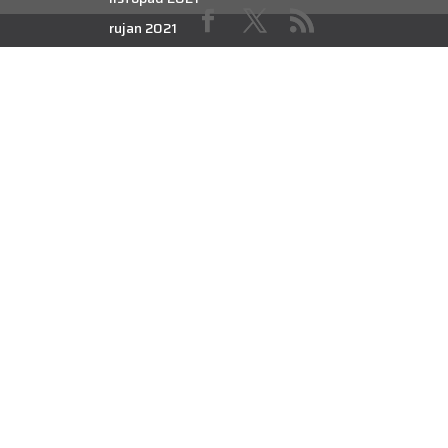
rujan 2021
kolovoz 2021
srpanj 2021
lipanj 2021
svibanj 2021
travanj 2021
ožujak 2021
veljača 2021
siječanj 2021
prosinac 2020
studeni 2020
listopad 2020
rujan 2020
kolovoz 2020