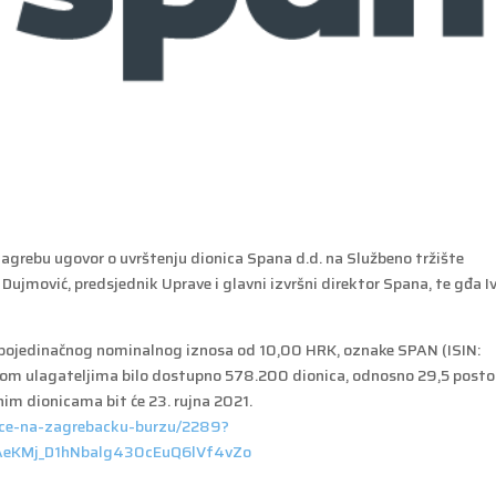
 Zagrebu ugovor o uvrštenju dionica Spana d.d. na Službeno tržište
Dujmović, predsjednik Uprave i glavni izvršni direktor Spana, te gđa I
 pojedinačnog nominalnog iznosa od 10,00 HRK, oznake SPAN (ISIN:
 ulagateljima bilo dostupno 578.200 dionica, odnosno 29,5 posto
im dionicama bit će 23. rujna 2021.
nice-na-zagrebacku-burzu/2289?
AeKMj_D1hNbalg430cEuQ6lVf4vZo