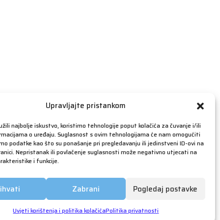
travanj 2019
ožujak 2019
veljača 2019
siječanj 2019
prosinac 2018
studeni 2018
listopad 2018
rujan 2018
Upravljajte pristankom
kolovoz 2018
žili najbolje iskustvo, koristimo tehnologije poput kolačića za čuvanje i/ili
srpanj 2018
ormacijama o uređaju. Suglasnost s ovim tehnologijama će nam omogućiti
o podatke kao što su ponašanje pri pregledavanju ili jedinstveni ID-ovi na
lipanj 2018
anici. Nepristanak ili povlačenje suglasnosti može negativno utjecati na
akteristike i funkcije.
svibanj 2018
ožujak 2018
ihvati
Zabrani
Pogledaj postavke
siječanj 2018
prosinac 2017
Uvjeti korištenja i politika kolačića
Politika privatnosti