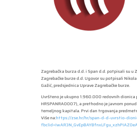
Zagrebačka burza d.d. i Span d.d. potpisali su u
Zagrebačke burze d.d. Ugovor su potpisali Nikola 
Gažić, predsjednica Uprave Zagrebačke burze.
Uvršteno je ukupno 1.960.000 redovnih dionica
HRSPANRA0007), a prethodno je javnom ponudom
temeljnog kapitala. Prvi dan trgovanja predmetn
Više na:
https://zse.hr/hr/span-d-d-uvrstio-dio
fbclid=IwAR3N_GvEpBAYBfnxLFgu_xzhPIAZ0e