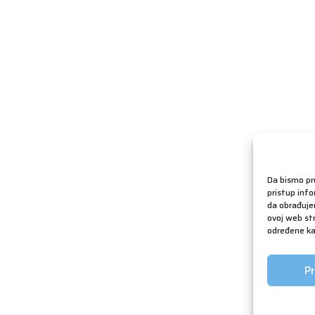
Da bismo pru
pristup inf
da obrađujem
ovoj web str
određene kar
Pr