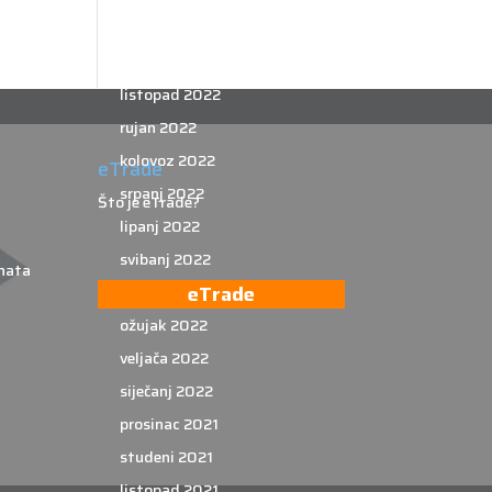
prosinac 2022
studeni 2022
listopad 2022
rujan 2022
kolovoz 2022
eTrade
srpanj 2022
Što je eTrade?
lipanj 2022
svibanj 2022
nata
eTrade
travanj 2022
ožujak 2022
veljača 2022
siječanj 2022
prosinac 2021
studeni 2021
listopad 2021