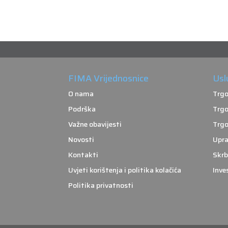
FIMA Vrijednosnice
Usl
O nama
Trgo
Podrška
Trgo
Važne obavijesti
Trgo
Novosti
Upra
Kontakti
Skrb
Uvjeti korištenja i politika kolačića
Inve
Politika privatnosti