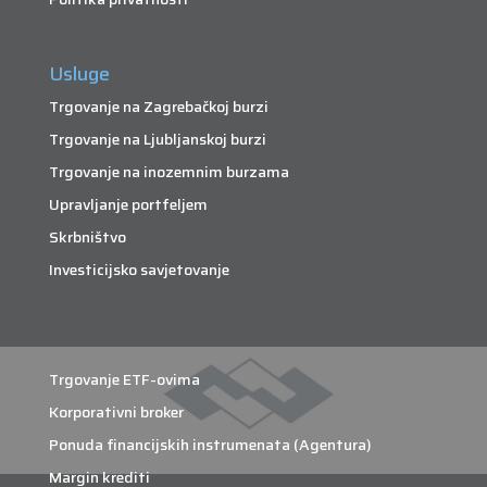
Usluge
Trgovanje na Zagrebačkoj burzi
Trgovanje na Ljubljanskoj burzi
Trgovanje na inozemnim burzama
Upravljanje portfeljem
Skrbništvo
Investicijsko savjetovanje
Trgovanje ETF-ovima
Korporativni broker
Ponuda financijskih instrumenata (Agentura)
Margin krediti