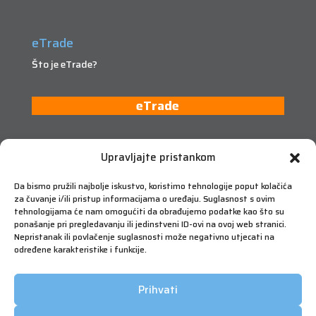
eTrade
Što je eTrade?
eTrade
Upravljajte pristankom
Da bismo pružili najbolje iskustvo, koristimo tehnologije poput kolačića
za čuvanje i/ili pristup informacijama o uređaju. Suglasnost s ovim
tehnologijama će nam omogućiti da obrađujemo podatke kao što su
ponašanje pri pregledavanju ili jedinstveni ID-ovi na ovoj web stranici.
Nepristanak ili povlačenje suglasnosti može negativno utjecati na
određene karakteristike i funkcije.
Prihvati