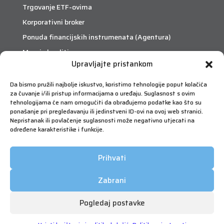
Trgovanje ETF-ovima
Korporativni broker
Ponuda financijskih instrumenata (Agentura)
Margin krediti
Upravljajte pristankom
eTrade
Da bismo pružili najbolje iskustvo, koristimo tehnologije poput kolačića
za čuvanje i/ili pristup informacijama o uređaju. Suglasnost s ovim
Što je eTrade?
tehnologijama će nam omogućiti da obrađujemo podatke kao što su
ponašanje pri pregledavanju ili jedinstveni ID-ovi na ovoj web stranici.
Nepristanak ili povlačenje suglasnosti može negativno utjecati na
eTrade
određene karakteristike i funkcije.
Prihvati
Zabrani
Pogledaj postavke
Copyright © 2026 FIMA Vrijednosnice | Sva prava