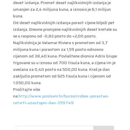
devet izdanja. Promet deset najlikvidnijih izdanja je
umanjen za 2,4 milijuna kuna, a iznosio je 6,1 milijun
kuna.
Od deset najlikvidnijih izdanja porast cijene bilježi pet
izdanja. Dnevne promjene najlikvidnijih deset kretale su
se u rasponu od -0,82 posto do +2,00 posto.
Najlikvidnija je Valamar Riviera s prometom od 3,7
milijuna kuna i porastom za 1,59 posto odnosno
cijenom od 38,40 kuna. Povlaštene dionice Adris Grupe
trgovane su u iznosu od 700 tisuća kuna, a cijena im je
uvećana za 0,40 posto na 500,00 kuna. Kraš je dan
zaključio prometom od 625 tisuća kuna i cijenom od
1.050,00 kuna.
Pročitajte više
na:
http://www.poslovni.hr/burze/crobex-porastao-
cetvrti-uzastopni-dan-359749