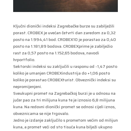
Ključni dionički indeksi Zagrebačke burze su zabilježili
porast. CROBEX je uvećan četvrti dan zaredom za 0,32
posto na 1.994,41 bod. CROBEX10 je porastao za 0,40
posto na 1.181,89 bodova. CROBEXprime je zabilježio
rast za 0,57 posto na 1.152,65 bodova, navodi
hrportfolio.
Sektorski indeksi su zaključili u rasponu od -1,47 posto
koliko je umanjen CROBEXindustrija do +1,06 posto
koliko je porastao CROBEXturist. Obveznički indeksi su
nepromijenjeni.
Sveukupni promet na Zagrebačkoj burzi je u odnosu na
jučer pao za tri milijuna kuna te je iznosio 6,8 milijuna
kuna. Na redovni dionički promet se odnosi cijeli iznos,
obveznicama se nije trgovalo.
Jedno je izdanje zaključilo s prometom većim od milijun
kuna, a promet veći od sto tisuća kuna bilježi ukupno