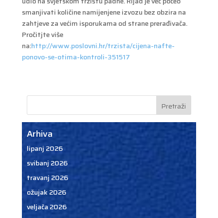
udio na svjetskom tržištu padne. Rijad je već počeo
smanjivati količine namijenjene izvozu bez obzira na
zahtjeve za većim isporukama od strane prerađivača.
Pročitjte više
na:
http://www.poslovni.hr/trzista/cijena-nafte-
ponovo-se-otima-kontroli-351517
Arhiva
lipanj 2026
svibanj 2026
travanj 2026
ožujak 2026
veljača 2026