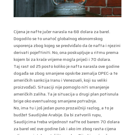
Cijena je nafte jučer narasla na 68 dolara za barel.
Dogodilo se to unatoč globalnog ekonomskog
usporenja zbog kojeg se predviđalo da će nafta i njezini
derivati pojeftiniti. No, ona poskupljuje u ritmu prema
kojem bi za kraće vrijeme mogla prijeći i 70 dolara.
Taj rast od 25 posto koliko je nafta narasla ove godine
događa se zbog smanjene opskrbe zemalja OPEC-a te
američkih sankcija Iranu i Venezueli, koji su veliki
proizvođači. Situaciji nije pomoglo niti smanjenje
američkih zaliha. Ta je situacija u drugi plan potisnula
brige oko eventualnog smanjene potražnje.
No, ima tu i još jedan puno prozaičniji razlog, a to je
budžet Saudijske Arabije. Da bi zatvorili rupu,
Saudijcima treba vrijednost nafte od barem 70 dolara
za barel već ove godine čak i ako im zbog rasta cijena