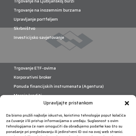
Trgovanje na Ljubljanskoj burzi
Trgovanje na inozemnim burzama
Upravljanje portfeljem
Skrbništvo
Investicijsko savjetovanje
Trgovanje ETF-ovima
Korporativni broker
Ponuda financijskih instrumenata (Agentura)
Margin krediti
Upravljajte pristankom
eTrade
Da bismo pružili najbolje iskustvo, koristimo tehnologije poput kolačića
za čuvanje i/ili pristup informacijama o uređaju. Suglasnost s ovim
Što je eTrade?
tehnologijama će nam omogućiti da obrađujemo podatke kao što su
ponašanje pri pregledavanju ili jedinstveni ID-ovi na ovoj web stranici.