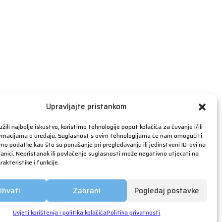
travanj 2019
ožujak 2019
veljača 2019
siječanj 2019
prosinac 2018
studeni 2018
listopad 2018
rujan 2018
Upravljajte pristankom
kolovoz 2018
žili najbolje iskustvo, koristimo tehnologije poput kolačića za čuvanje i/ili
srpanj 2018
ormacijama o uređaju. Suglasnost s ovim tehnologijama će nam omogućiti
o podatke kao što su ponašanje pri pregledavanju ili jedinstveni ID-ovi na
lipanj 2018
anici. Nepristanak ili povlačenje suglasnosti može negativno utjecati na
akteristike i funkcije.
svibanj 2018
ožujak 2018
ihvati
Zabrani
Pogledaj postavke
siječanj 2018
prosinac 2017
Uvjeti korištenja i politika kolačića
Politika privatnosti