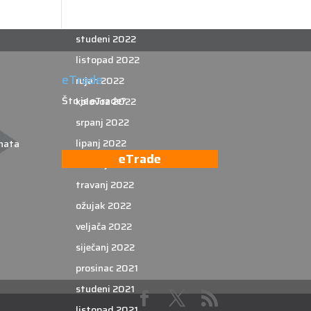
prosinac 2022
studeni 2022
listopad 2022
eTrade
rujan 2022
Što je eTrade?
kolovoz 2022
srpanj 2022
lipanj 2022
nata
eTrade
svibanj 2022
travanj 2022
ožujak 2022
veljača 2022
siječanj 2022
prosinac 2021
studeni 2021
listopad 2021