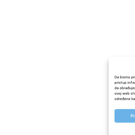
Da bismo pru
pristup inf
da obrađujem
ovoj web str
određene kar
Pr