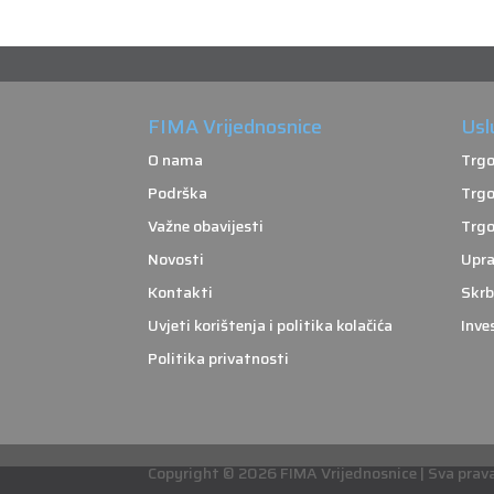
FIMA Vrijednosnice
Usl
O nama
Trgo
Podrška
Trgo
Važne obavijesti
Trgo
Novosti
Upra
Kontakti
Skrb
Uvjeti korištenja i politika kolačića
Inve
Politika privatnosti
Copyright © 2026 FIMA Vrijednosnice | Sva prava 