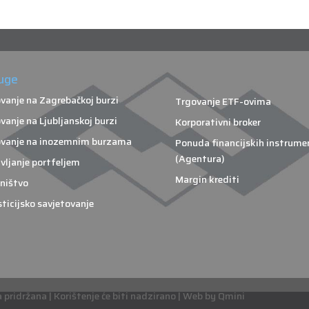
uge
vanje na Zagrebačkoj burzi
Trgovanje ETF-ovima
vanje na Ljubljanskoj burzi
Korporativni broker
vanje na inozemnim burzama
Ponuda financijskih instrume
(Agentura)
vljanje portfeljem
Margin krediti
ništvo
sticijsko savjetovanje
pridržana | Korištenje će biti nadzirano | Web by Qmini