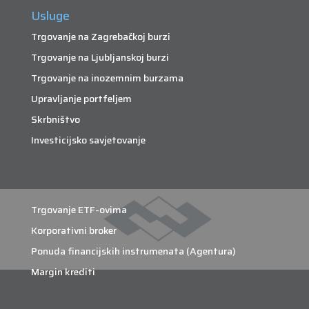
Usluge
Trgovanje na Zagrebačkoj burzi
Trgovanje na Ljubljanskoj burzi
Trgovanje na inozemnim burzama
Upravljanje portfeljem
Skrbništvo
Investicijsko savjetovanje
Trgovanje ETF-ovima
Korporativni broker
Ponuda financijskih instrumenata (Agentura)
Margin krediti