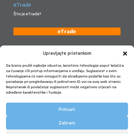
eTrade
Što je eTrade?
eTrade
Upravljajte pristankom
Da bismo pružili najbolje iskustvo, koristimo tehnologije poput kolačića
za čuvanje i/ili pristup informacijama o uređaju. Suglasnost s ovim
tehnologijama će nam omogućiti da obrađujemo podatke kao što su
ponašanje pri pregledavanju ili jedinstveni ID-ovi na ovoj web stranici.
Nepristanak ili povlačenje suglasnosti može negativno utjecati na
određene karakteristike i funkcije.
Prihvati
Zabrani