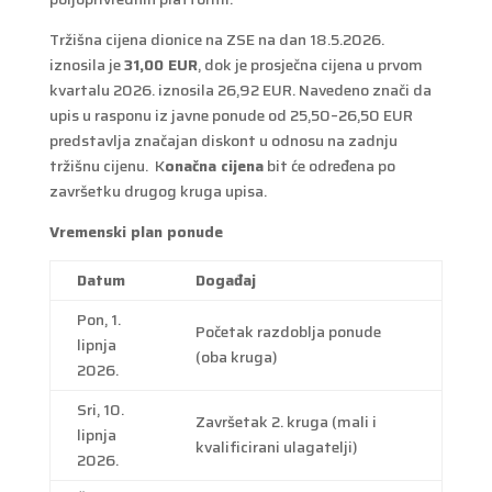
Tržišna cijena dionice na ZSE na dan 18.5.2026.
iznosila je
31,00 EUR
, dok je prosječna cijena u prvom
kvartalu 2026. iznosila 26,92 EUR. Navedeno znači da
upis u rasponu iz javne ponude od 25,50–26,50 EUR
predstavlja značajan diskont u odnosu na zadnju
tržišnu cijenu. K
onačna cijena
bit će određena po
završetku drugog kruga upisa.
Vremenski plan ponude
Datum
Događaj
Pon, 1.
Početak razdoblja ponude
lipnja
(oba kruga)
2026.
Sri, 10.
Završetak 2. kruga (mali i
lipnja
kvalificirani ulagatelji)
2026.