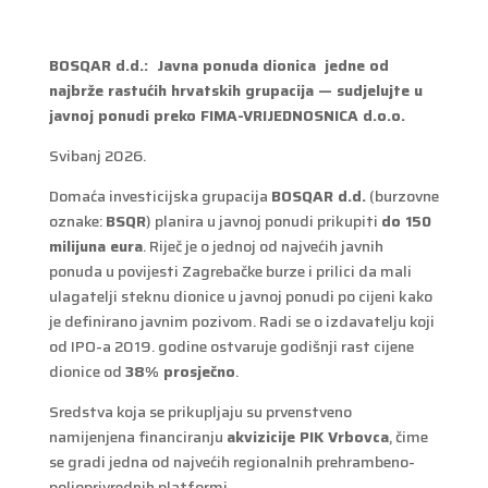
BOSQAR d.d.: Javna ponuda dionica jedne od
najbrže rastućih hrvatskih grupacija — sudjelujte u
javnoj ponudi preko FIMA-VRIJEDNOSNICA d.o.o.
Svibanj 2026.
Domaća investicijska grupacija
BOSQAR d.d.
(burzovne
oznake:
BSQR
) planira u javnoj ponudi prikupiti
do 150
milijuna eura
. Riječ je o jednoj od najvećih javnih
ponuda u povijesti Zagrebačke burze i prilici da mali
ulagatelji steknu dionice u javnoj ponudi po cijeni kako
je definirano javnim pozivom. Radi se o izdavatelju koji
od IPO-a 2019. godine ostvaruje godišnji rast cijene
dionice od
38% prosječno
.
Sredstva koja se prikupljaju su prvenstveno
namijenjena financiranju
akvizicije PIK Vrbovca
, čime
se gradi jedna od najvećih regionalnih prehrambeno-
poljoprivrednih platformi.