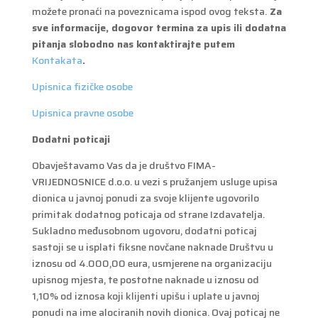
možete pronaći na poveznicama ispod ovog teksta.
Za
sve informacije, dogovor termina za upis ili dodatna
pitanja slobodno nas kontaktirajte putem
Kontakata
.
Upisnica fizičke osobe
Upisnica pravne osobe
Dodatni poticaji
Obavještavamo Vas da je društvo FIMA-
VRIJEDNOSNICE d.o.o. u vezi s pružanjem usluge upisa
dionica u javnoj ponudi za svoje klijente ugovorilo
primitak dodatnog poticaja od strane Izdavatelja.
Sukladno međusobnom ugovoru, dodatni poticaj
sastoji se u isplati fiksne novčane naknade Društvu u
iznosu od 4.000,00 eura, usmjerene na organizaciju
upisnog mjesta, te postotne naknade u iznosu od
1,10% od iznosa koji klijenti upišu i uplate u javnoj
ponudi na ime alociranih novih dionica. Ovaj poticaj ne