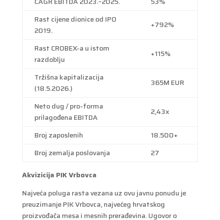
CAGR EBITDA 2023.–2025.
53%
Rast cijene dionice od IPO
+792%
2019.
Rast CROBEX-a u istom
+115%
razdoblju
Tržišna kapitalizacija
365M EUR
(18.5.2026.)
Neto dug / pro-forma
2,43x
prilagođena EBITDA
Broj zaposlenih
18.500+
Broj zemalja poslovanja
27
Akvizicija PIK Vrbovca
Najveća poluga rasta vezana uz ovu javnu ponudu je
preuzimanje PIK Vrbovca, najvećeg hrvatskog
proizvođača mesa i mesnih prerađevina. Ugovor o