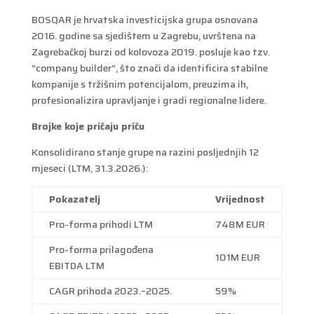
BOSQAR je hrvatska investicijska grupa osnovana
2016. godine sa sjedištem u Zagrebu, uvrštena na
Zagrebačkoj burzi od kolovoza 2019. posluje kao tzv.
“company builder”, što znači da identificira stabilne
kompanije s tržišnim potencijalom, preuzima ih,
profesionalizira upravljanje i gradi regionalne lidere.
Brojke koje pričaju priču
Konsolidirano stanje grupe na razini posljednjih 12
mjeseci (LTM, 31.3.2026.):
Pokazatelj
Vrijednost
Pro-forma prihodi LTM
748M EUR
Pro-forma prilagođena
101M EUR
EBITDA LTM
CAGR prihoda 2023.–2025.
59%