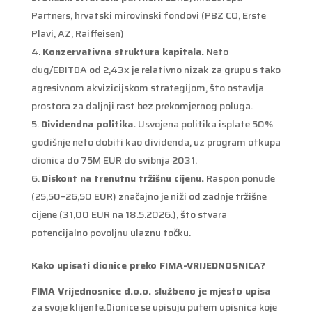
Partners, hrvatski mirovinski fondovi (PBZ CO, Erste
Plavi, AZ, Raiffeisen)
Konzervativna struktura kapitala.
Neto
dug/EBITDA od 2,43x je relativno nizak za grupu s tako
agresivnom akvizicijskom strategijom, što ostavlja
prostora za daljnji rast bez prekomjernog poluga.
Dividendna politika.
Usvojena politika isplate 50%
godišnje neto dobiti kao dividenda, uz program otkupa
dionica do 75M EUR do svibnja 2031.
Diskont na trenutnu tržišnu cijenu.
Raspon ponude
(25,50–26,50 EUR) značajno je niži od zadnje tržišne
cijene (31,00 EUR na 18.5.2026.), što stvara
potencijalno povoljnu ulaznu točku.
Kako upisati dionice preko FIMA-VRIJEDNOSNICA?
FIMA Vrijednosnice d.o.o. službeno je mjesto upisa
za svoje klijente.Dionice se upisuju putem upisnica koje