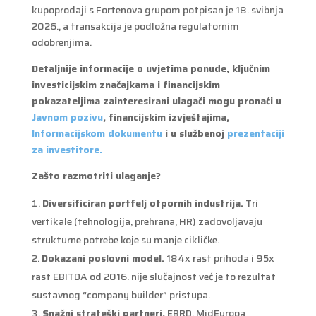
kupoprodaji s Fortenova grupom potpisan je 18. svibnja
2026., a transakcija je podložna regulatornim
odobrenjima.
Detaljnije informacije o uvjetima ponude, ključnim
investicijskim značajkama i financijskim
pokazateljima zainteresirani ulagači mogu pronaći u
Javnom pozivu
, financijskim izvještajima,
Informacijskom dokumentu
i u službenoj
prezentaciji
za investitore.
Zašto razmotriti ulaganje?
Diversificiran portfelj otpornih industrija.
Tri
vertikale (tehnologija, prehrana, HR) zadovoljavaju
strukturne potrebe koje su manje cikličke.
Dokazani poslovni model.
184x rast prihoda i 95x
rast EBITDA od 2016. nije slučajnost već je to rezultat
sustavnog “company builder” pristupa.
Snažni strateški partneri.
EBRD, MidEuropa