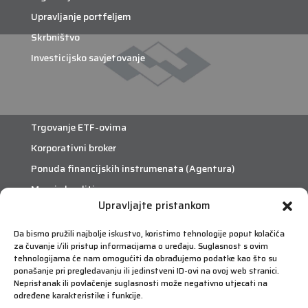
Upravljanje portfeljem
Skrbništvo
Investicijsko savjetovanje
Trgovanje ETF-ovima
Korporativni broker
Ponuda financijskih instrumenata (Agentura)
Margin krediti
Upravljajte pristankom
Da bismo pružili najbolje iskustvo, koristimo tehnologije poput kolačića
eTrade
za čuvanje i/ili pristup informacijama o uređaju. Suglasnost s ovim
Što je eTrade?
tehnologijama će nam omogućiti da obrađujemo podatke kao što su
ponašanje pri pregledavanju ili jedinstveni ID-ovi na ovoj web stranici.
Nepristanak ili povlačenje suglasnosti može negativno utjecati na
eTrade
određene karakteristike i funkcije.