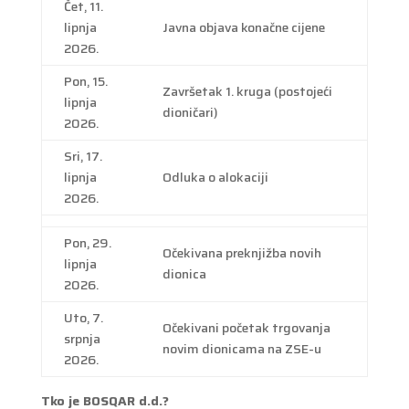
Čet, 11.
lipnja
Javna objava konačne cijene
2026.
Pon, 15.
Završetak 1. kruga (postojeći
lipnja
dioničari)
2026.
Sri, 17.
lipnja
Odluka o alokaciji
2026.
Pon, 29.
Očekivana preknjižba novih
lipnja
dionica
2026.
Uto, 7.
Očekivani početak trgovanja
srpnja
novim dionicama na ZSE-u
2026.
Tko je BOSQAR d.d.?