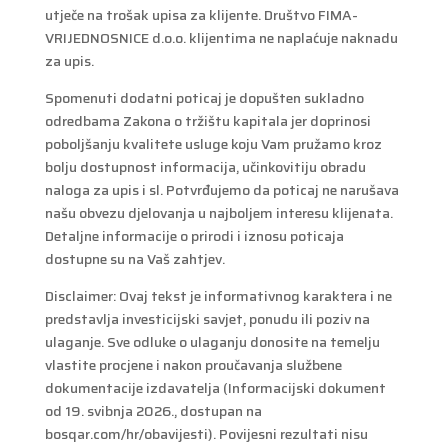
utječe na trošak upisa za klijente. Društvo FIMA-
VRIJEDNOSNICE d.o.o. klijentima ne naplaćuje naknadu
za upis.
Spomenuti dodatni poticaj je dopušten sukladno
odredbama Zakona o tržištu kapitala jer doprinosi
poboljšanju kvalitete usluge koju Vam pružamo kroz
bolju dostupnost informacija, učinkovitiju obradu
naloga za upis i sl. Potvrđujemo da poticaj ne narušava
našu obvezu djelovanja u najboljem interesu klijenata.
Detaljne informacije o prirodi i iznosu poticaja
dostupne su na Vaš zahtjev.
Disclaimer: Ovaj tekst je informativnog karaktera i ne
predstavlja investicijski savjet, ponudu ili poziv na
ulaganje. Sve odluke o ulaganju donosite na temelju
vlastite procjene i nakon proučavanja službene
dokumentacije izdavatelja (Informacijski dokument
od 19. svibnja 2026., dostupan na
bosqar.com/hr/obavijesti). Povijesni rezultati nisu