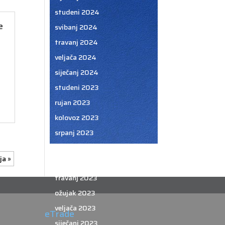
studeni 2024
e
svibanj 2024
travanj 2024
veljača 2024
siječanj 2024
studeni 2023
rujan 2023
kolovoz 2023
srpanj 2023
lipanj 2023
ja »
svibanj 2023
travanj 2023
ožujak 2023
veljača 2023
eTrade
siječanj 2023