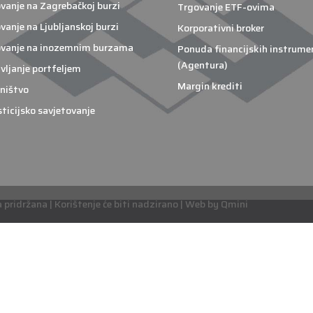
vanje na Zagrebačkoj burzi
Trgovanje ETF-ovima
vanje na Ljubljanskoj burzi
Korporativni broker
vanje na inozemnim burzama
Ponuda financijskih instrume
(Agentura)
vljanje portfeljem
Margin krediti
ništvo
sticijsko savjetovanje
pridržana | Korištenje će biti nadzirano | Web by Qmini