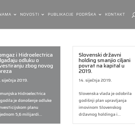
 NAMA
NOVOSTI
PUBLIKACIJE
PODRŠKA
KONTAKT
omgaz i Hidroelectrica
Slovenski državni
dgađaju odluku o
holding smanjio ciljani
nvestiranju zbog novog
povrat na kapital u
oreza
2019.
. siječnja 2019.
14. siječnja 2019.
munjska Hidroelectrica
Slovenska vlada je odobrila
godila je donošenje odluke
godišnji plan upravljanja
investicijskom planu
imovinom Slovenskog
ijednom 5,6 milijardi…
državnog holdinga i…