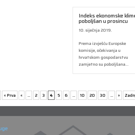
Indeks ekonomske klim
poboljšan u prosincu
10. siječnja 2019.
Prema izvješću Europske
komisije, očekivanja u
hrvatskom gospodarstvu
zamjetno su poboljšana…
« Prva
«
...
2
3
4
5
6
...
10
20
30
...
»
Zadn
uge