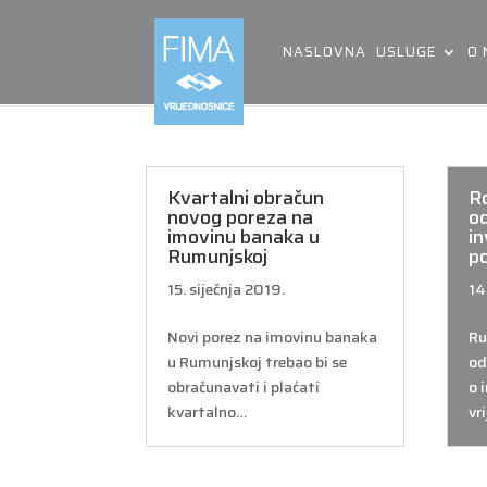
NASLOVNA
USLUGE
O
Kvartalni obračun
R
novog poreza na
o
imovinu banaka u
i
Rumunjskoj
p
15. siječnja 2019.
14
Novi porez na imovinu banaka
Ru
u Rumunjskoj trebao bi se
od
obračunavati i plaćati
o 
kvartalno…
vr