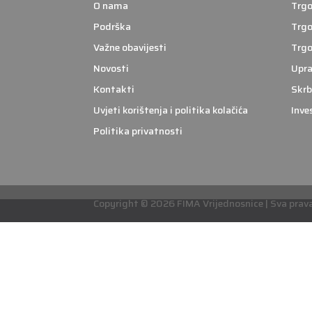
O nama
Trgo
Podrška
Trgo
Važne obavijesti
Trgo
Novosti
Upra
Kontakti
Skrb
Uvjeti korištenja i politika kolačića
Inve
Politika privatnosti
Copyright © 2026 FIMA Vrijednosnice | Sva prava 