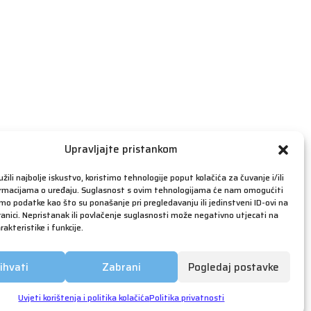
travanj 2019
ožujak 2019
veljača 2019
siječanj 2019
prosinac 2018
studeni 2018
listopad 2018
rujan 2018
Upravljajte pristankom
kolovoz 2018
žili najbolje iskustvo, koristimo tehnologije poput kolačića za čuvanje i/ili
srpanj 2018
ormacijama o uređaju. Suglasnost s ovim tehnologijama će nam omogućiti
o podatke kao što su ponašanje pri pregledavanju ili jedinstveni ID-ovi na
lipanj 2018
anici. Nepristanak ili povlačenje suglasnosti može negativno utjecati na
akteristike i funkcije.
svibanj 2018
ožujak 2018
ihvati
Zabrani
Pogledaj postavke
siječanj 2018
prosinac 2017
Uvjeti korištenja i politika kolačića
Politika privatnosti