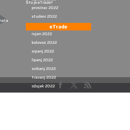
Što je eTrade?
prosinac 2022
studeni 2022
nata
listopad 2022
eTrade
rujan 2022
kolovoz 2022
srpanj 2022
lipanj 2022
svibanj 2022
travanj 2022
ožujak 2022
veljača 2022
siječanj 2022
prosinac 2021
studeni 2021
listopad 2021