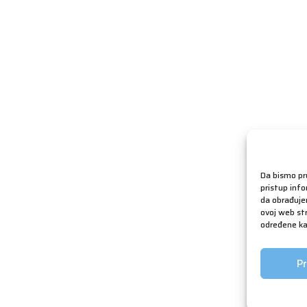
Da bismo pru
pristup inf
da obrađujem
ovoj web str
određene kar
Pr