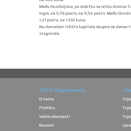
Među likvidnijima, po dobitku se ističu dionice 
Ingre, za 5,76 posto, na 9,54 posto. Među likvid
1,31 posto, na 1.510 kuna.
Na domaćem tržištu kapitala ukupno se danas trgo
stagnirala.
FIMA Vrijednosnice
Usl
O nama
Trgo
Podrška
Trgo
Važne obavijesti
Trgo
Novosti
Upra