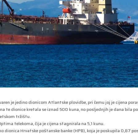
aren je jedino dionicom Atlantske plovidbe, pri čemu joj je cijena pora
na te dionice kretala se iznad 500 kuna, no posljednjih je dana bila p
etskom tržištu.
tima telekoma, čija je cijena stagnirala na 5,1 kunu.
mo dionica Hrvatske poštanske banke (HPB), koja je poskupila 0,87 po