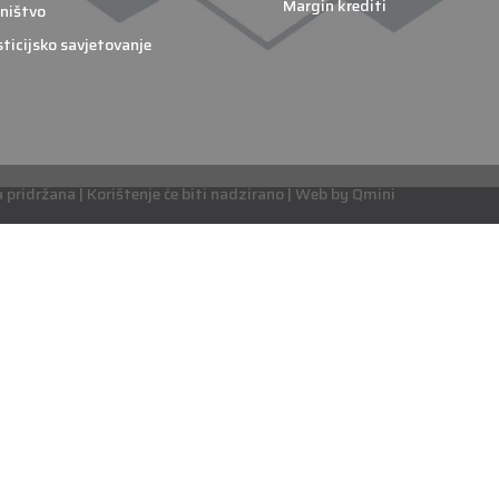
Margin krediti
ništvo
sticijsko savjetovanje
pridržana | Korištenje će biti nadzirano | Web by Qmini