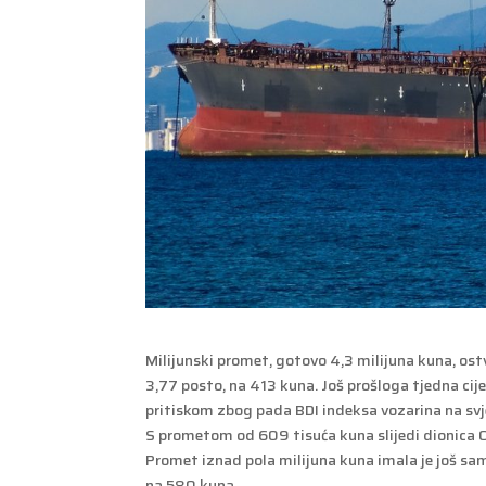
Milijunski promet, gotovo 4,3 milijuna kuna, ostv
3,77 posto, na 413 kuna. Još prošloga tjedna cije
pritiskom zbog pada BDI indeksa vozarina na svj
S prometom od 609 tisuća kuna slijedi dionica Op
Promet iznad pola milijuna kuna imala je još sa
na 580 kuna.