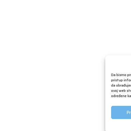
Da bismo pru
pristup inf
da obrađujem
ovoj web str
određene kar
Pr