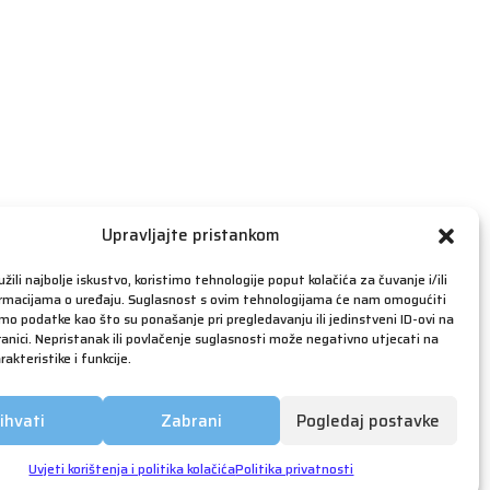
travanj 2019
ožujak 2019
veljača 2019
siječanj 2019
prosinac 2018
studeni 2018
listopad 2018
rujan 2018
Upravljajte pristankom
kolovoz 2018
žili najbolje iskustvo, koristimo tehnologije poput kolačića za čuvanje i/ili
srpanj 2018
ormacijama o uređaju. Suglasnost s ovim tehnologijama će nam omogućiti
o podatke kao što su ponašanje pri pregledavanju ili jedinstveni ID-ovi na
lipanj 2018
anici. Nepristanak ili povlačenje suglasnosti može negativno utjecati na
akteristike i funkcije.
svibanj 2018
ožujak 2018
ihvati
Zabrani
Pogledaj postavke
siječanj 2018
prosinac 2017
Uvjeti korištenja i politika kolačića
Politika privatnosti