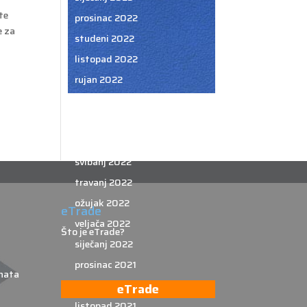
te
prosinac 2022
e za
studeni 2022
listopad 2022
rujan 2022
kolovoz 2022
srpanj 2022
lipanj 2022
svibanj 2022
travanj 2022
ožujak 2022
eTrade
veljača 2022
Što je eTrade?
siječanj 2022
prosinac 2021
nata
studeni 2021
eTrade
listopad 2021