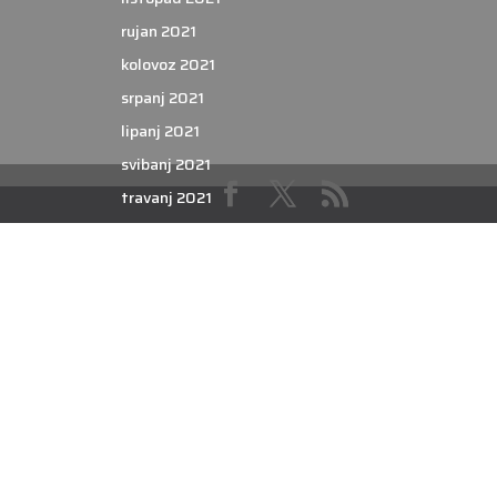
rujan 2021
kolovoz 2021
srpanj 2021
lipanj 2021
svibanj 2021
travanj 2021
ožujak 2021
veljača 2021
siječanj 2021
prosinac 2020
studeni 2020
listopad 2020
rujan 2020
kolovoz 2020