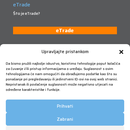
eTrade
Što je eTrade?
eTrade
Upravljajte pristankom
Da bismo pružili najbolje iskustvo, koristimo tehnologije poput kolačića
za čuvanje i/ili pristup informacijama o uređaju. Suglasnost s ovim
tehnologijama će nam omogućiti da obrađujemo podatke kao što su
ponašanje pri pregledavanju ili jedinstveni ID-ovi na ovoj web stranici.
Nepristanak ili povlačenje suglasnosti može negativno utjecati na
određene karakteristike i funkcije.
Prihvati
Zabrani