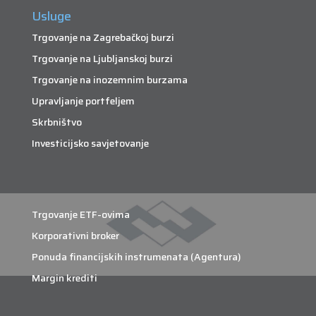
Usluge
Trgovanje na Zagrebačkoj burzi
Trgovanje na Ljubljanskoj burzi
Trgovanje na inozemnim burzama
Upravljanje portfeljem
Skrbništvo
Investicijsko savjetovanje
Trgovanje ETF-ovima
Korporativni broker
Ponuda financijskih instrumenata (Agentura)
Margin krediti