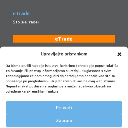
eTrade
Što je eTrade?
eTrade
Upravljajte pristankom
Da bismo pružili najbolje iskustvo, koristimo tehnologije poput kolačića
za čuvanje i/ili pristup informacijama o uređaju. Suglasnost s ovim
tehnologijama će nam omogućiti da obrađujemo podatke kao što su
ponašanje pri pregledavanju ili jedinstveni ID-ovi na ovoj web stranici.
Nepristanak ili povlačenje suglasnosti može negativno utjecati na
određene karakteristike i funkcije.
Prihvati
Zabrani