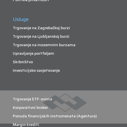
Usluge
Trgovanje na Zagrebačkoj burzi
Trgovanje na Ljubljanskoj burzi
Trgovanje na inozemnim burzama
Upravljanje portfeljem
Skrbništvo
Investicijsko savjetovanje
Trgovanje ETF-ovima
Korporativni broker
Ponuda financijskih instrumenata (Agentura)
Margin krediti