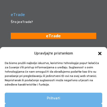
eTrade
Što je eTrade?
eTrade
Upravljajte pristankom
Da bismo pružili najbolje iskustvo, koristimo tehnologije poput kolačića
za čuvanje i/ili pristup informacijama o uređaju. Suglasnost s ovim
tehnologijama će nam omogućiti da obrađujemo podatke kao što su
ponašanje pri pregledavanju ili jedinstveni ID-ovi na ovoj web stranici.
Nepristanak ili povlačenje suglasnosti može negativno utjecati na
određene karakteristike i funkcije.
Prihvati