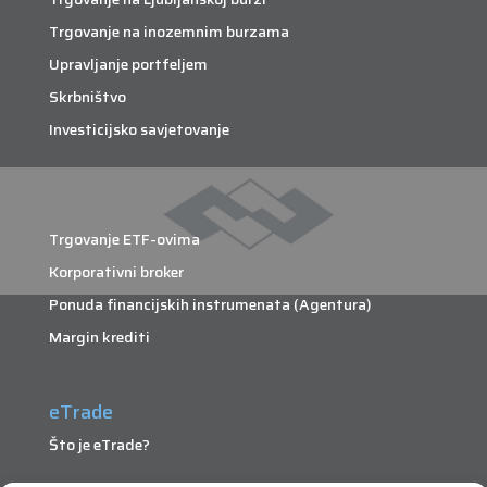
Trgovanje na inozemnim burzama
Upravljanje portfeljem
Skrbništvo
Investicijsko savjetovanje
Trgovanje ETF-ovima
Korporativni broker
Ponuda financijskih instrumenata (Agentura)
Margin krediti
eTrade
Što je eTrade?