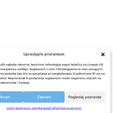
travanj 2019
ožujak 2019
veljača 2019
siječanj 2019
prosinac 2018
studeni 2018
listopad 2018
rujan 2018
Upravljajte pristankom
kolovoz 2018
žili najbolje iskustvo, koristimo tehnologije poput kolačića za čuvanje i/ili
srpanj 2018
ormacijama o uređaju. Suglasnost s ovim tehnologijama će nam omogućiti
o podatke kao što su ponašanje pri pregledavanju ili jedinstveni ID-ovi na
lipanj 2018
anici. Nepristanak ili povlačenje suglasnosti može negativno utjecati na
akteristike i funkcije.
svibanj 2018
ožujak 2018
ihvati
Zabrani
Pogledaj postavke
siječanj 2018
prosinac 2017
Uvjeti korištenja i politika kolačića
Politika privatnosti