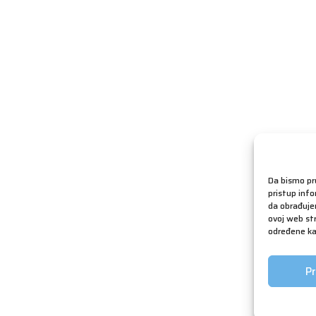
Da bismo pru
pristup inf
da obrađujem
ovoj web str
određene kar
Pr