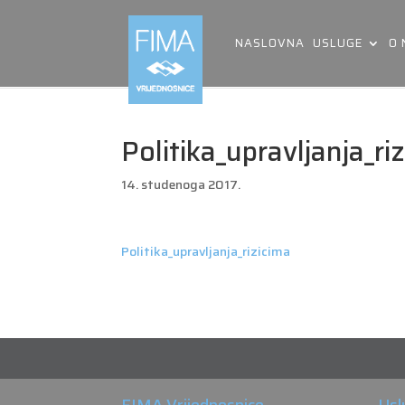
NASLOVNA
USLUGE
O
Politika_upravljanja_ri
14. studenoga 2017.
Politika_upravljanja_rizicima
FIMA Vrijednosnice
Usl