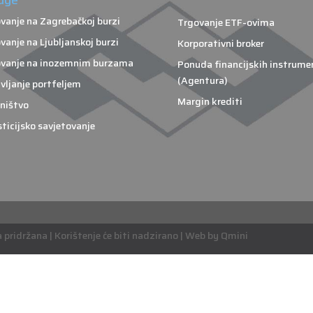
vanje na Zagrebačkoj burzi
Trgovanje ETF-ovima
vanje na Ljubljanskoj burzi
Korporativni broker
vanje na inozemnim burzama
Ponuda financijskih instrume
(Agentura)
vljanje portfeljem
Margin krediti
ništvo
sticijsko savjetovanje
pridržana | Korištenje će biti nadzirano | Web by Qmini