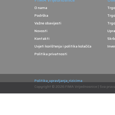
O nama
Trgo
Podrška
Trgo
Važne obavijesti
Trgo
Novosti
Upra
Kontakti
Skrb
Uvjeti korištenja i politika kolačića
Inve
Politika privatnosti
Politika_upravljanja_rizicima
Copyright © 2026 FIMA Vrijednosnice | Sva prava 