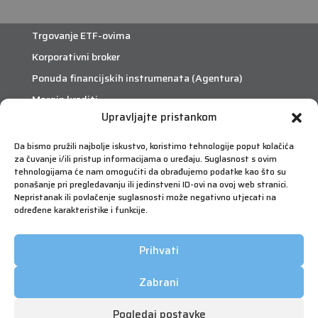
Trgovanje ETF-ovima
Korporativni broker
Ponuda financijskih instrumenata (Agentura)
Margin krediti
Upravljajte pristankom
eTrade
Da bismo pružili najbolje iskustvo, koristimo tehnologije poput kolačića
za čuvanje i/ili pristup informacijama o uređaju. Suglasnost s ovim
Što je eTrade?
tehnologijama će nam omogućiti da obrađujemo podatke kao što su
ponašanje pri pregledavanju ili jedinstveni ID-ovi na ovoj web stranici.
Nepristanak ili povlačenje suglasnosti može negativno utjecati na
eTrade
određene karakteristike i funkcije.
Prihvati
Zabrani
Pogledaj postavke