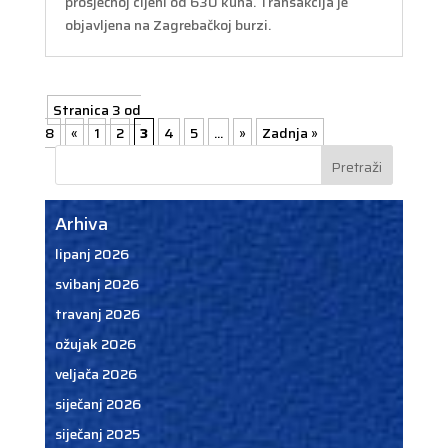
prosječnoj cijeni od 630 kuna. Transakcija je
objavljena na Zagrebačkoj burzi.
Stranica 3 od
8
«
1
2
3
4
5
...
»
Zadnja »
Arhiva
lipanj 2026
svibanj 2026
travanj 2026
ožujak 2026
veljača 2026
siječanj 2026
siječanj 2025