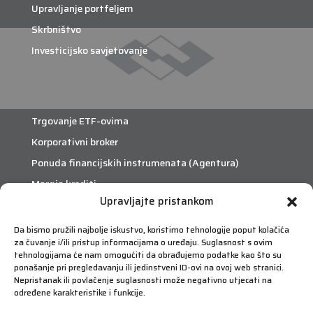
Upravljanje portfeljem
Skrbništvo
Investicijsko savjetovanje
Trgovanje ETF-ovima
Korporativni broker
Ponuda financijskih instrumenata (Agentura)
Margin krediti
Upravljajte pristankom
eTrade
Da bismo pružili najbolje iskustvo, koristimo tehnologije poput kolačića
za čuvanje i/ili pristup informacijama o uređaju. Suglasnost s ovim
Što je eTrade?
tehnologijama će nam omogućiti da obrađujemo podatke kao što su
ponašanje pri pregledavanju ili jedinstveni ID-ovi na ovoj web stranici.
Nepristanak ili povlačenje suglasnosti može negativno utjecati na
eTrade
određene karakteristike i funkcije.