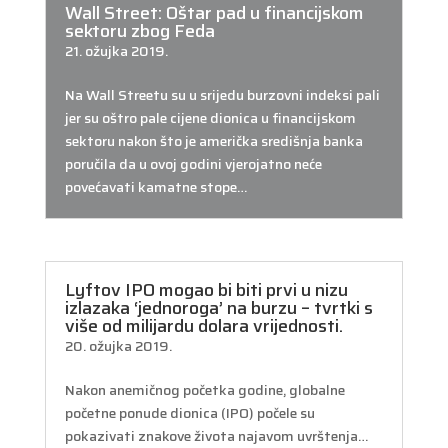
Wall Street: Oštar pad u financijskom
sektoru zbog Feda
21. ožujka 2019.
Na Wall Streetu su u srijedu burzovni indeksi pali
jer su oštro pale cijene dionica u financijskom
sektoru nakon što je američka središnja banka
poručila da u ovoj godini vjerojatno neće
povećavati kamatne stope…
Lyftov IPO mogao bi biti prvi u nizu
izlazaka ‘jednoroga’ na burzu – tvrtki s
više od milijardu dolara vrijednosti.
20. ožujka 2019.
Nakon anemičnog početka godine, globalne
početne ponude dionica (IPO) počele su
pokazivati znakove života najavom uvrštenja…