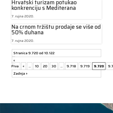
Hrvatski turizam potukao
konkrenciju s Mediterana
7. rujna 2020.
Na crnom tržištu prodaje se više od
50% duhana
7. rujna 2020.
Stranica 9.720 od 10.122
«
Prva
«
...
10
20
30
...
9.718
9.719
9.720
9.
Zadnja »