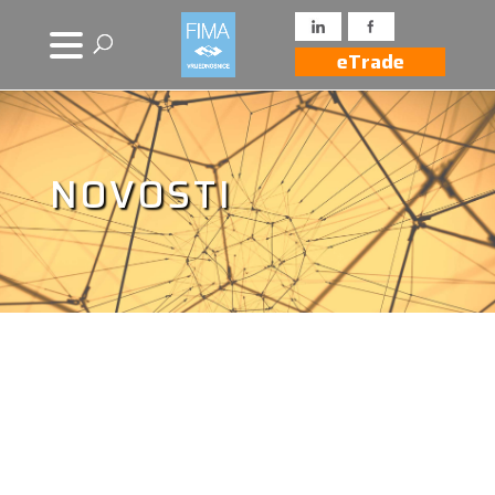
eTrade
NOVOSTI
Novosti iz drugih
izvora