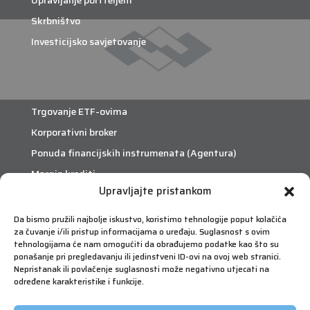
Upravljanje portfeljem
Skrbništvo
Investicijsko savjetovanje
Trgovanje ETF-ovima
Korporativni broker
Ponuda financijskih instrumenata (Agentura)
Margin krediti
Upravljajte pristankom
eTrade
Da bismo pružili najbolje iskustvo, koristimo tehnologije poput kolačića
za čuvanje i/ili pristup informacijama o uređaju. Suglasnost s ovim
Što je eTrade?
tehnologijama će nam omogućiti da obrađujemo podatke kao što su
ponašanje pri pregledavanju ili jedinstveni ID-ovi na ovoj web stranici.
Nepristanak ili povlačenje suglasnosti može negativno utjecati na
eTrade
određene karakteristike i funkcije.