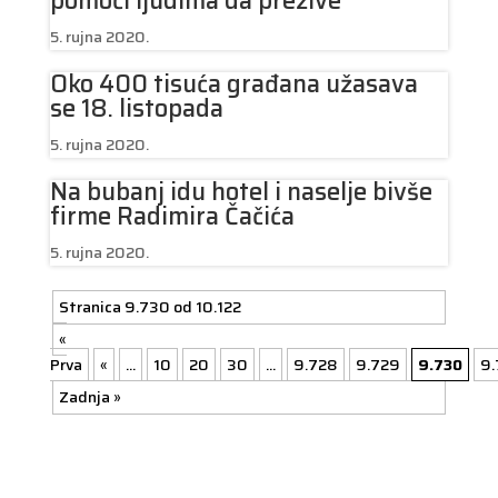
pomoći ljudima da prežive
5. rujna 2020.
Oko 400 tisuća građana užasava
se 18. listopada
5. rujna 2020.
Na bubanj idu hotel i naselje bivše
firme Radimira Čačića
5. rujna 2020.
Stranica 9.730 od 10.122
«
Prva
«
...
10
20
30
...
9.728
9.729
9.730
9.
Zadnja »