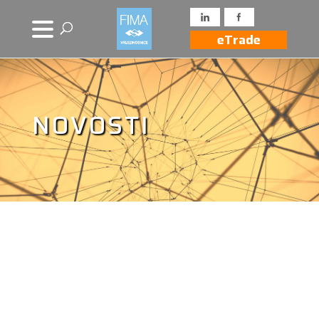
eTrade
NOVOSTI
Novosti iz drugih
izvora