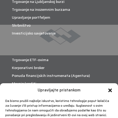
Trgovanje na Ljubljanskoj burzi
Trgovanje na inozemnim burzama
Upravljanje portfeljem
Skrbništvo
Investicijsko savjetovanje
Trgovanje ETF-ovima
Korporativni broker
Ponuda financijskih instrumenata (Agentura)
Margin krediti
Upravljajte pristankom
eTrade
Da bismo pružili najbolje iskustvo, koristimo tehnologije poput kolačića
za čuvanje i/ili pristup informacijama o uređaju. Suglasnost s ovim
Što je eTrade?
tehnologijama će nam omogućiti da obrađujemo podatke kao što su
ponašanje pri pregledavanju ili jedinstveni ID-ovi na ovoj web stranici.