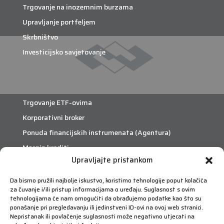
Trgovanje na inozemnim burzama
Upravljanje portfeljem
Skrbništvo
Investicijsko savjetovanje
Trgovanje ETF-ovima
Korporativni broker
Ponuda financijskih instrumenata (Agentura)
Margin krediti
Upravljajte pristankom
eTrade
Da bismo pružili najbolje iskustvo, koristimo tehnologije poput kolačića
za čuvanje i/ili pristup informacijama o uređaju. Suglasnost s ovim
Što je eTrade?
tehnologijama će nam omogućiti da obrađujemo podatke kao što su
ponašanje pri pregledavanju ili jedinstveni ID-ovi na ovoj web stranici.
Nepristanak ili povlačenje suglasnosti može negativno utjecati na