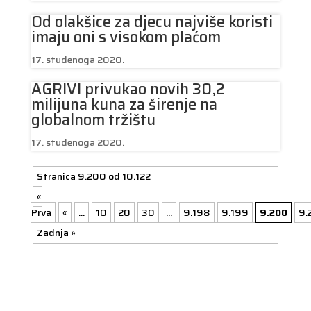
Od olakšice za djecu najviše koristi
imaju oni s visokom plaćom
17. studenoga 2020.
AGRIVI privukao novih 30,2
milijuna kuna za širenje na
globalnom tržištu
17. studenoga 2020.
Stranica 9.200 od 10.122
«
Prva
«
...
10
20
30
...
9.198
9.199
9.200
9.
Zadnja »