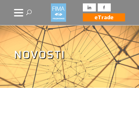
eTrade
NOVOSTI
Novosti iz drugih
izvora