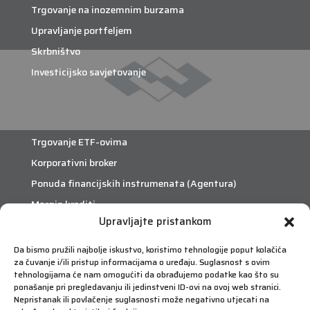
Trgovanje na inozemnim burzama
Upravljanje portfeljem
Skrbništvo
Investicijsko savjetovanje
Trgovanje ETF-ovima
Korporativni broker
Ponuda financijskih instrumenata (Agentura)
Margin krediti
Upravljajte pristankom
eTrade
Da bismo pružili najbolje iskustvo, koristimo tehnologije poput kolačića
za čuvanje i/ili pristup informacijama o uređaju. Suglasnost s ovim
Što je eTrade?
tehnologijama će nam omogućiti da obrađujemo podatke kao što su
ponašanje pri pregledavanju ili jedinstveni ID-ovi na ovoj web stranici.
Nepristanak ili povlačenje suglasnosti može negativno utjecati na