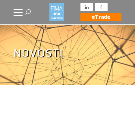
eTrade
NOVOSTI
Novosti iz drugih
izvora