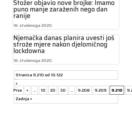
Stožer objavio nove brojke: Imamo
puno manje zaraženih nego dan
ranije
16. studenoga 2020.
Njemačka danas planira uvesti još
strože mjere nakon djelomičnog
lockdowna
16. studenoga 2020.
Stranica 9.210 od 10.122
«
Prva
«
...
10
20
30
...
9.208
9.209
9.210
9.
Zadnja »