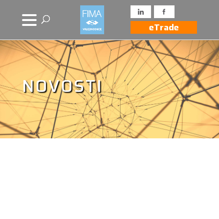
eTrade
NOVOSTI
Novosti iz drugih
izvora