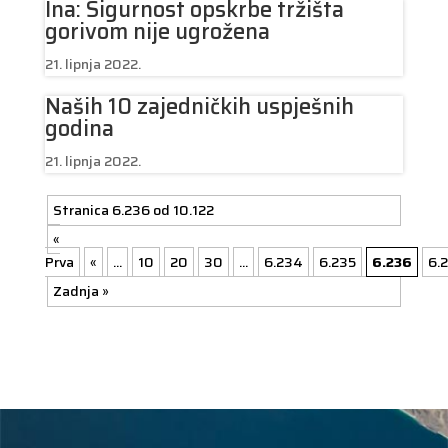
Ina: Sigurnost opskrbe tržišta
gorivom nije ugrožena
21. lipnja 2022.
Naših 10 zajedničkih uspješnih
godina
21. lipnja 2022.
Stranica 6.236 od 10.122
«
Prva
«
...
10
20
30
...
6.234
6.235
6.236
6.
Zadnja »