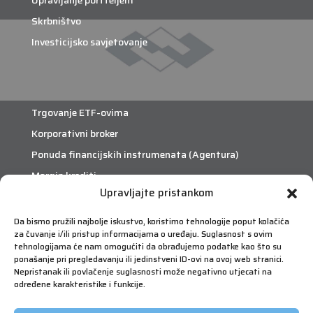
Upravljanje portfeljem
Skrbništvo
Investicijsko savjetovanje
Trgovanje ETF-ovima
Korporativni broker
Ponuda financijskih instrumenata (Agentura)
Margin krediti
Upravljajte pristankom
eTrade
Da bismo pružili najbolje iskustvo, koristimo tehnologije poput kolačića
za čuvanje i/ili pristup informacijama o uređaju. Suglasnost s ovim
Što je eTrade?
tehnologijama će nam omogućiti da obrađujemo podatke kao što su
ponašanje pri pregledavanju ili jedinstveni ID-ovi na ovoj web stranici.
Nepristanak ili povlačenje suglasnosti može negativno utjecati na
eTrade
određene karakteristike i funkcije.