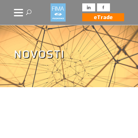
eTrade
NOVOSTI
Novosti iz drugih
izvora