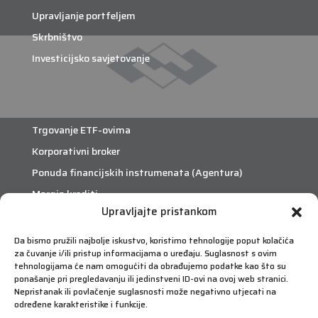
Upravljanje portfeljem
Skrbništvo
Investicijsko savjetovanje
Trgovanje ETF-ovima
Korporativni broker
Ponuda financijskih instrumenata (Agentura)
Margin krediti
Upravljajte pristankom
eTrade
Da bismo pružili najbolje iskustvo, koristimo tehnologije poput kolačića
za čuvanje i/ili pristup informacijama o uređaju. Suglasnost s ovim
Što je eTrade?
tehnologijama će nam omogućiti da obrađujemo podatke kao što su
ponašanje pri pregledavanju ili jedinstveni ID-ovi na ovoj web stranici.
Nepristanak ili povlačenje suglasnosti može negativno utjecati na
eTrade
određene karakteristike i funkcije.