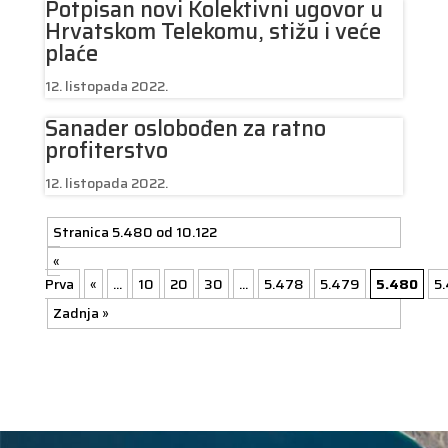
Potpisan novi Kolektivni ugovor u
Hrvatskom Telekomu, stižu i veće
plaće
12. listopada 2022.
Sanader oslobođen za ratno
profiterstvo
12. listopada 2022.
Stranica 5.480 od 10.122
«
Prva
«
...
10
20
30
...
5.478
5.479
5.480
5
Zadnja »